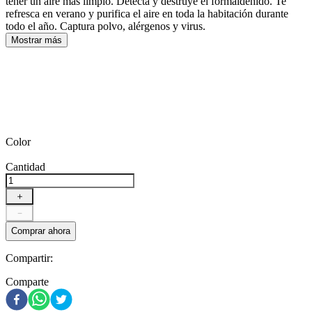
tener un aire más limpio. Detecta y destruye el formaldehído. Te
refresca en verano y purifica el aire en toda la habitación durante
todo el año. Captura polvo, alérgenos y virus.
Mostrar más
Color
Cantidad
＋
－
Comprar ahora
Compartir:
Comparte