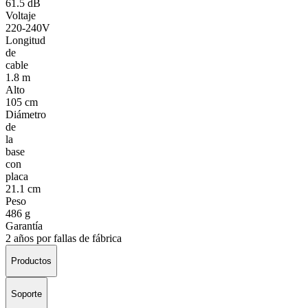
61.5 dB
Voltaje
220-240V
Longitud
de
cable
1.8 m
Alto
105 cm
Diámetro
de
la
base
con
placa
21.1 cm
Peso
486 g
Garantía
2 años por fallas de fábrica
Productos
Soporte