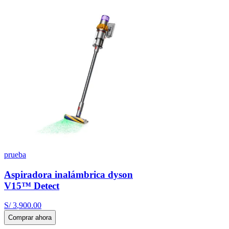
prueba
Aspiradora inalámbrica dyson
V15™ Detect
S/
3
,
900
.
00
Comprar ahora