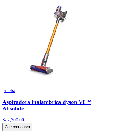
prueba
Aspiradora inalámbrica dyson V8™
Absolute
S/
2
,
700
.
00
Comprar ahora