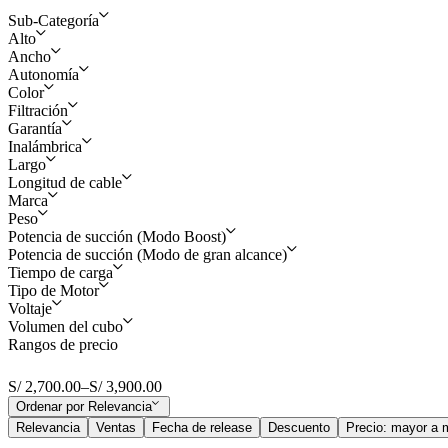
Sub-Categoría
Alto
Ancho
Aspiradoras
Autonomía
126 cm
Color
25 cm
Filtración
Hasta 60 minutos
125.5 cm
Garantía
Amarillo y Plata
25.2 cm
Inalámbrica
Filtración completa de la máquina
40 Minutos
Largo
2 años por fallas de fábrica
Plata y Niquel
Longitud de cable
Si
Marca
26.6 cm
Peso
1.8 m
Potencia de succión (Modo Boost)
Dyson
25.2 cm
Potencia de succión (Modo de gran alcance)
3100 g
Tiempo de carga
240AW
22.1 cm
Tipo de Motor
115AW
2200 g
Voltaje
5 horas
115W
Volumen del cubo
Digital Dyson Hyperdymium
140AW
2500
Rangos de precio
220-240V
4 horas
140AW
0,77 litros
Digital V8
240W
4.5 horas
S/ 2,700.00
–
S/ 3,900.00
0,35 litros
Ordenar por
Relevancia
Relevancia
Ventas
Fecha de release
Descuento
Precio: mayor a 
0,3 litros