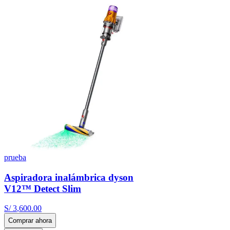
prueba
Aspiradora inalámbrica dyson
V12™ Detect Slim
S/
3
,
600
.
00
Comprar ahora